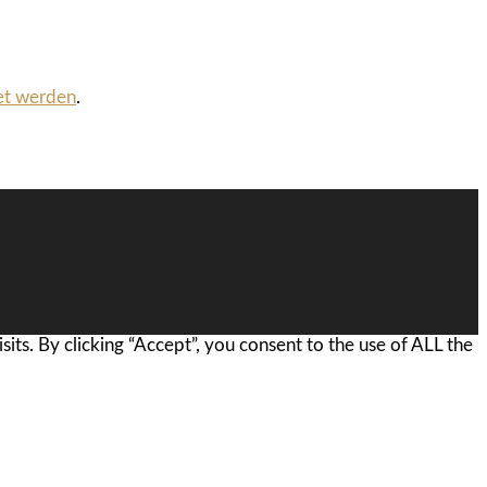
et werden
.
ts. By clicking “Accept”, you consent to the use of ALL the