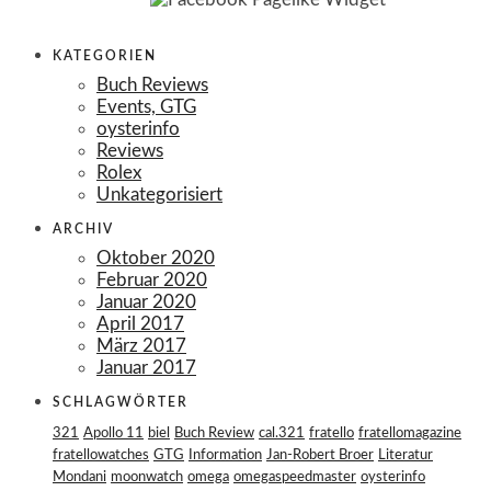
KATEGORIEN
Buch Reviews
Events, GTG
oysterinfo
Reviews
Rolex
Unkategorisiert
ARCHIV
Oktober 2020
Februar 2020
Januar 2020
April 2017
März 2017
Januar 2017
SCHLAGWÖRTER
321
Apollo 11
biel
Buch Review
cal.321
fratello
fratellomagazine
fratellowatches
GTG
Information
Jan-Robert Broer
Literatur
Mondani
moonwatch
omega
omegaspeedmaster
oysterinfo