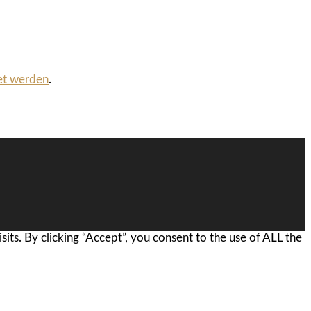
et werden
.
ts. By clicking “Accept”, you consent to the use of ALL the