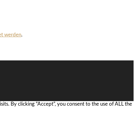
et werden
.
ts. By clicking “Accept”, you consent to the use of ALL the