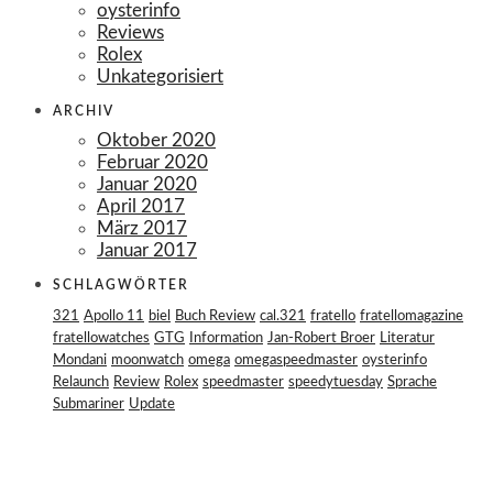
oysterinfo
Reviews
Rolex
Unkategorisiert
ARCHIV
Oktober 2020
Februar 2020
Januar 2020
April 2017
März 2017
Januar 2017
SCHLAGWÖRTER
321
Apollo 11
biel
Buch Review
cal.321
fratello
fratellomagazine
fratellowatches
GTG
Information
Jan-Robert Broer
Literatur
Mondani
moonwatch
omega
omegaspeedmaster
oysterinfo
Relaunch
Review
Rolex
speedmaster
speedytuesday
Sprache
Submariner
Update