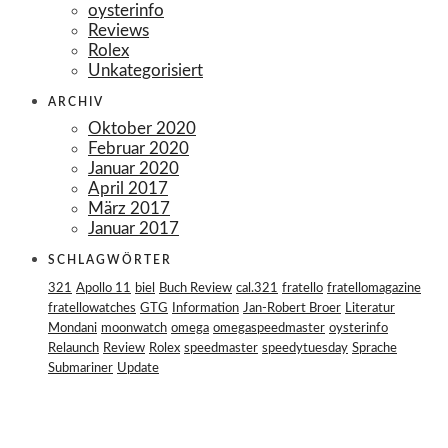
oysterinfo
Reviews
Rolex
Unkategorisiert
ARCHIV
Oktober 2020
Februar 2020
Januar 2020
April 2017
März 2017
Januar 2017
SCHLAGWÖRTER
321
Apollo 11
biel
Buch Review
cal.321
fratello
fratellomagazine
fratellowatches
GTG
Information
Jan-Robert Broer
Literatur
Mondani
moonwatch
omega
omegaspeedmaster
oysterinfo
Relaunch
Review
Rolex
speedmaster
speedytuesday
Sprache
Submariner
Update