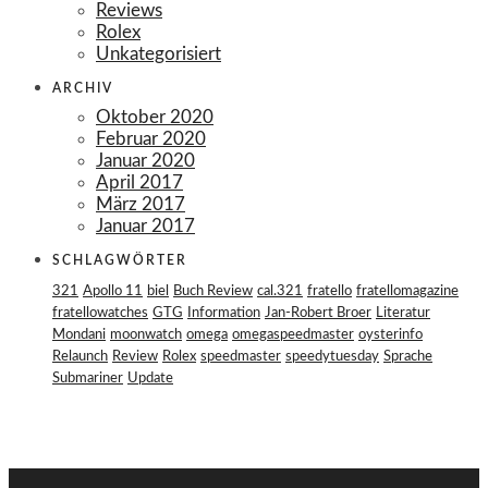
Reviews
Rolex
Unkategorisiert
ARCHIV
Oktober 2020
Februar 2020
Januar 2020
April 2017
März 2017
Januar 2017
SCHLAGWÖRTER
321
Apollo 11
biel
Buch Review
cal.321
fratello
fratellomagazine
fratellowatches
GTG
Information
Jan-Robert Broer
Literatur
Mondani
moonwatch
omega
omegaspeedmaster
oysterinfo
Relaunch
Review
Rolex
speedmaster
speedytuesday
Sprache
Submariner
Update