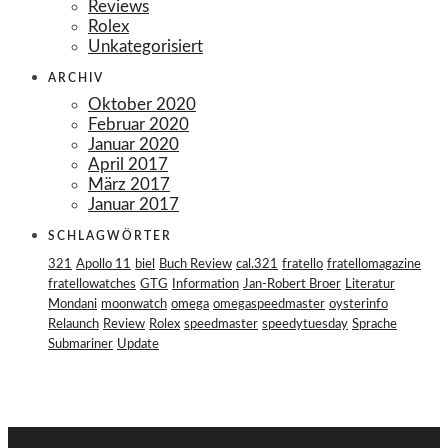
Reviews
Rolex
Unkategorisiert
ARCHIV
Oktober 2020
Februar 2020
Januar 2020
April 2017
März 2017
Januar 2017
SCHLAGWÖRTER
321
Apollo 11
biel
Buch Review
cal.321
fratello
fratellomagazine
fratellowatches
GTG
Information
Jan-Robert Broer
Literatur
Mondani
moonwatch
omega
omegaspeedmaster
oysterinfo
Relaunch
Review
Rolex
speedmaster
speedytuesday
Sprache
Submariner
Update